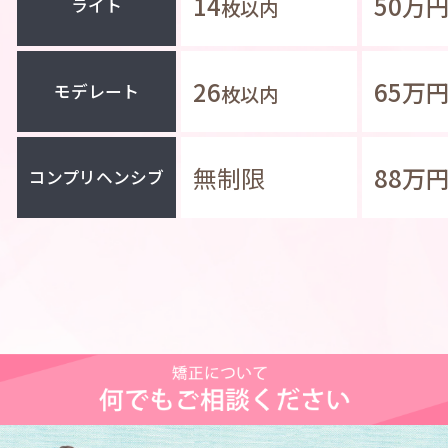
14
50
ライト
枚以内
26
65
モデレート
枚以内
無制限
88
コンプリヘンシブ