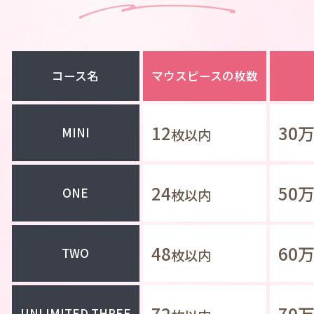
コース名
マウスピースの枚数
12
30
MINI
枚以内
24
50
ONE
枚以内
48
60
TWO
枚以内
72
70
UNLIMITED THREE