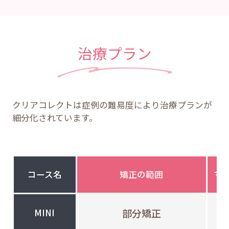
治療プラン
クリアコレクトは症例の難易度により治療プランが
細分化されています。
コース名
矯正の範囲
マ
部分矯正
MINI