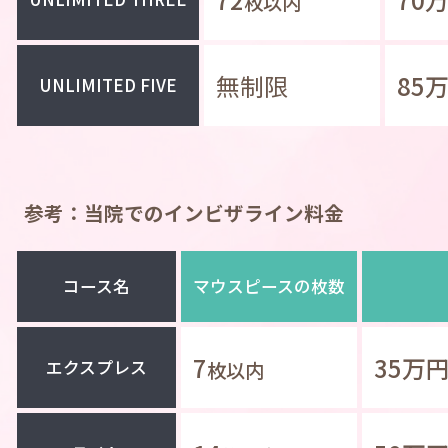
枚以内
無制限
85
UNLIMITED FIVE
参考：当院でのインビザライン料金
コース名
マウスピースの枚数
7
35
エクスプレス
枚以内