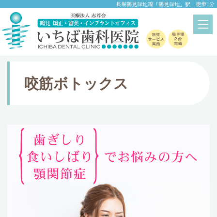
長堀鶴見緑地線「鶴見緑地」駅 徒歩1分
診療内容
home
>
診療内容
> 咬筋ボトックス
咬筋ボトックス