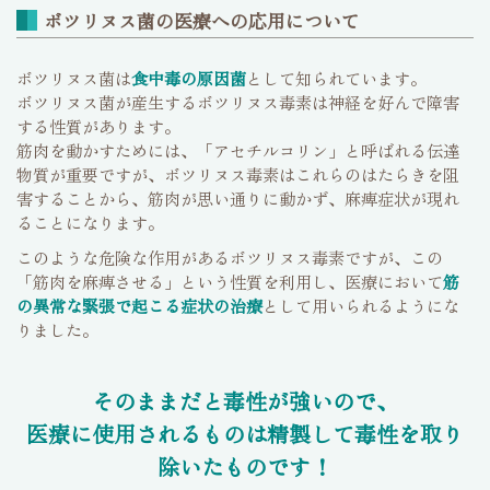
ボツリヌス菌の医療への応用について
ボツリヌス菌は
食中毒の原因菌
として知られています。
ボツリヌス菌が産生するボツリヌス毒素は神経を好んで障害
する性質があります。
筋肉を動かすためには、「アセチルコリン」と呼ばれる伝達
物質が重要ですが、ボツリヌス毒素はこれらのはたらきを阻
害することから、筋肉が思い通りに動かず、麻痺症状が現れ
ることになります。
このような危険な作用があるボツリヌス毒素ですが、この
「筋肉を麻痺させる」という性質を利用し、医療において
筋
の異常な緊張で起こる症状の治療
として用いられるようにな
りました。
そのままだと毒性が強いので、
医療に使用されるものは精製して毒性を取り
除いたものです！