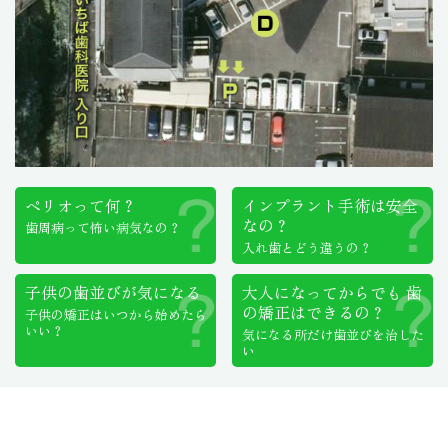
ペリオって何？
インプラント手術は
安全
なの？
歯周病って怖い病気なの？
入れ歯とどう違うの？
子供の歯並びが気になる
大人になってからでも
歯
の矯正はできるの？
子供の矯正はいつから始めたら
いい？
気になる所だけ歯並びを治した
い