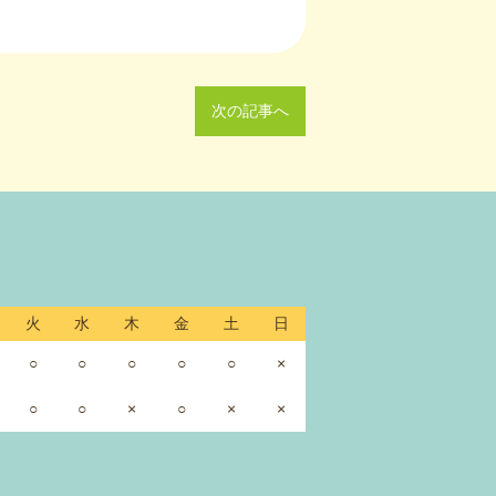
次の記事へ
火
水
木
金
土
日
○
○
○
○
○
×
○
○
×
○
×
×