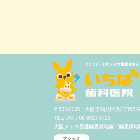
〒538-0035 大阪市鶴見区浜2丁目5
TEL/FAX：06-6913-3715
大阪メトロ長堀鶴見緑地線「鶴見緑地
アクセス