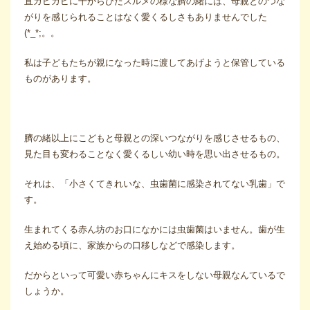
直カピカピに干からびたスルメの様な臍の緒には、母親とのつな
がりを感じられることはなく愛くるしさもありませんでした
(*_*;。。
私は子どもたちが親になった時に渡してあげようと保管している
ものがあります。
臍の緒以上にこどもと母親との深いつながりを感じさせるもの、
見た目も変わることなく愛くるしい幼い時を思い出させるもの。
それは、「小さくてきれいな、虫歯菌に感染されてない乳歯」で
す。
生まれてくる赤ん坊のお口になかには虫歯菌はいません。歯が生
え始める頃に、家族からの口移しなどで感染します。
だからといって可愛い赤ちゃんにキスをしない母親なんているで
しょうか。