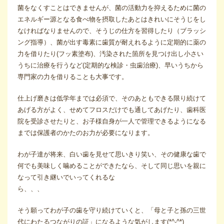
菌をなくすことはできませんが、菌の活動力を抑えるために菌の
エネルギー源となる食べ物を摂取したあとはきれいにそうじをし
なければなりませんので、そうじの仕方を習得したり（ブラッシ
ング指導）、菌が出す毒素に歯質が耐えれるように定期的に薬の
力を借りたり(フッ素塗布)、汚染された箇所を見つけ出し小さい
うちに治療を行うなど(定期的な検診・虫歯治療)、早いうちから
専門家の力を借りることも大事です。
仕上げ磨きは低学年までは必須で、そのあともできる限り続けて
あげる方がよく、せめてフロスだけでも通してあげたり、歯科医
院を受診させたりと、お子様自身が一人で管理できるようになる
までは保護者のかたのお力が必要になります。
わが子達が将来、白い歯を見せて思いきり笑い、その健康な歯で
何でも美味しく噛めることができたなら、そして同じ思いを親に
なって引き継いでいってくれるな
ら、、、
そう願ってわが子の歯を守り続けていくと、「母と子と孫の三世
代にわたるつながりの証」になるような気がします(*^-^*)