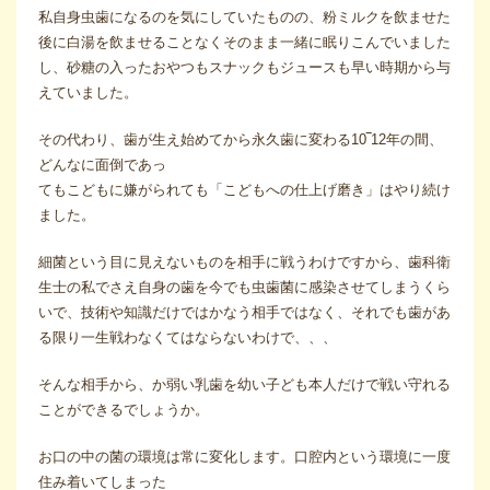
私自身虫歯になるのを気にしていたものの、粉ミルクを飲ませた
後に白湯を飲ませることなくそのまま一緒に眠りこんでいました
し、砂糖の入ったおやつもスナックもジュースも早い時期から与
えていました。
その代わり、歯が生え始めてから永久歯に変わる10‾12年の間、
どんなに面倒であっ
てもこどもに嫌がられても「こどもへの仕上げ磨き」はやり続け
ました。
細菌という目に見えないものを相手に戦うわけですから、歯科衛
生士の私でさえ自身の歯を今でも虫歯菌に感染させてしまうくら
いで、技術や知識だけではかなう相手ではなく、それでも歯があ
る限り一生戦わなくてはならないわけで、、、
そんな相手から、か弱い乳歯を幼い子ども本人だけで戦い守れる
ことができるでしょうか。
お口の中の菌の環境は常に変化します。口腔内という環境に一度
住み着いてしまった