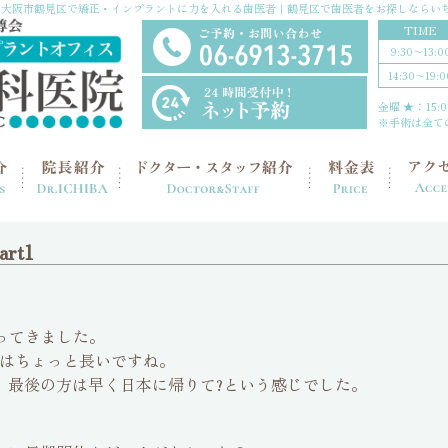
大阪市鶴見区で矯正・インプラントに力を入れる歯医者｜鶴見区で歯医者をお探しならい
TIME
9:30〜13:0
14:30〜19:0
金曜 ★：15:00
※手術は全て
rt1
ってきました。
はちょっと長いですね。
、最後の方は早く日本に帰りて?という感じでした。