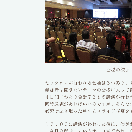
会場の様子
セッションが行われる会場は３つあり
参加者は聞きたいテーマの会場に入って
４日間にわたり合計７３もの講演が行わ
同時通訳があればいいのですが、そんな
必死で聞き取った単語とスライド写真を
１７：００に講演が終わった後は、僕が参
「今日の解説」という集まりが行われ、