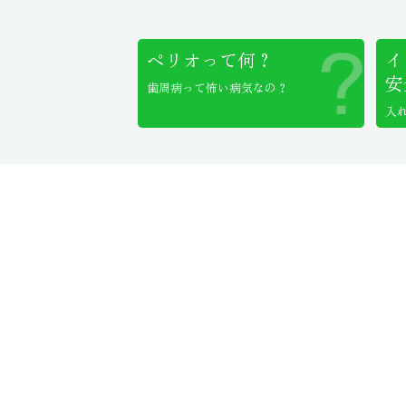
ペリオって何？
イ
安
歯周病って怖い病気なの？
入