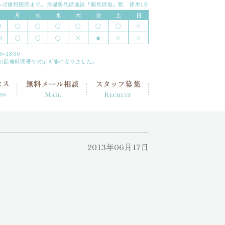
ちば歯科医院まで。
長堀鶴見緑地線「鶴見緑地」駅 徒歩1分
月
火
水
木
金
土
日
○
○
○
〇
○
〇
×
0
○
○
○
×
★
×
×
0
-18:30
の診療時間帯で対応可能になりました。
2013年06月17日