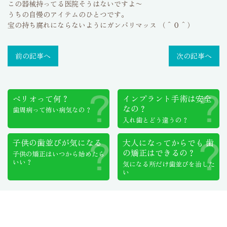
この器械持ってる医院そうはないですよ〜
うちの自慢のアイテムのひとつです。
宝の持ち腐れにならないようにガンバリマッス （＾０＾）
前の記事へ
次の記事へ
ペリオって何？
インプラント手術は
安全
なの？
歯周病って怖い病気なの？
入れ歯とどう違うの？
子供の歯並びが気になる
大人になってからでも
歯
の矯正はできるの？
子供の矯正はいつから始めたら
いい？
気になる所だけ歯並びを治した
い