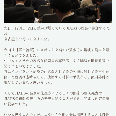
先日、12月1，2日と僕が所属しているJIADSの総会に参加するた
め
名古屋まで行ってきました。
今回は【再生治療】にスポットを当てた数多くの講演や発表を聞
くことができました。
中でもアメリカの著名な歯周病の専門医による講演を同時通訳で
聞くことができました。
特にインプラント治療の前処置として骨の欠損に対して骨再生を
図った症例は素晴らしく、使用する材料や手技など、歯周外科は
進歩しているなと思いました。
そしてJIADSの会員の先生方による日々の臨床の症例発表や、
JIADSの講師の先生方の発表も聞くことができ、非常に内容の濃
い総会でした。
いつも思うことですが、こういう学術大会に出席することは自分