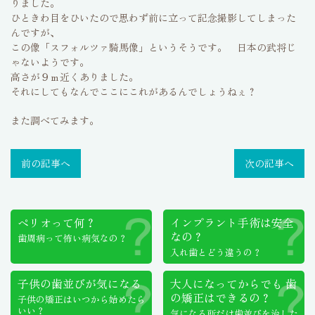
りました。
ひときわ目をひいたので思わず前に立って記念撮影してしまった
んですが、
この像「スフォルツァ騎馬像」というそうです。 日本の武将じ
ゃないようです。
高さが９ｍ近くありました。
それにしてもなんでここにこれがあるんでしょうねぇ？
また調べてみます。
前の記事へ
次の記事へ
ペリオって何？
インプラント手術は
安全
なの？
歯周病って怖い病気なの？
入れ歯とどう違うの？
子供の歯並びが気になる
大人になってからでも
歯
の矯正はできるの？
子供の矯正はいつから始めたら
いい？
気になる所だけ歯並びを治した