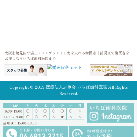
大阪市鶴見区で矯正・インプラントに力を入れる歯医者｜鶴見区で歯医者を
お探しならいちば歯科医院まで
Copyright © 2019 医療法人志尊会 いちば歯科医院 All Rights
Reserved.
TIME
月
火
水
木
金
土
日
○
○
○
〇
○
〇
×
9:30-13:00
○
○
○
×
★
×
×
14:30-19:00
金曜 ★：15:00-18:30