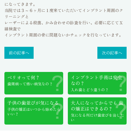
になってきます。
当院では３～６ヶ月に１度来ていただいてインプラント周囲のク
リーニングと
レーザーによる殺菌、かみ合わせの診査を行い、必要に応じてＸ
線検査で
インプラント周囲の骨に問題ないかチェックを行なっています。
前の記事へ
次の記事へ
ペリオって何？
インプラント手術は
安全
なの？
歯周病って怖い病気なの？
入れ歯とどう違うの？
子供の歯並びが気になる
大人になってからでも
歯
の矯正はできるの？
子供の矯正はいつから始めたら
いい？
気になる所だけ歯並びを治した
い