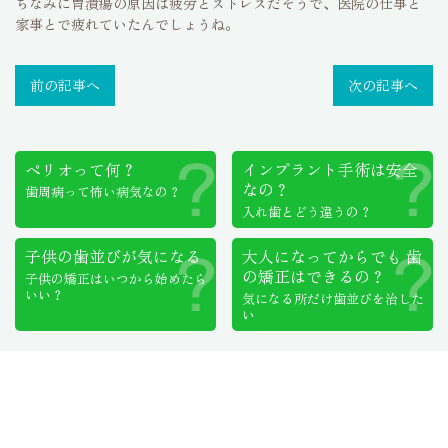
ちなみに胃潰瘍の原因は疲労とストレスだそうで、医院の仕事と
家事とで疲れていたんでしょうね。
前の記事へ
次の記事へ
ペリオって何？
インプラント手術は
安全
なの？
歯周病って怖い病気なの？
入れ歯とどう違うの？
子供の歯並びが気になる
大人になってからでも
歯
の矯正はできるの？
子供の矯正はいつから始めたら
いい？
気になる所だけ歯並びを治した
い