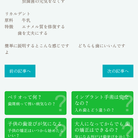
虫歯菌の元気をなくす
リカルデント
原料 牛乳
特徴 エナメル質を修復する
歯を丈夫にする
簡単に説明するとこんな感じです どちらも歯にいいんです
よ
前の記事へ
次の記事へ
ペリオって何？
インプラント手術は
安全
なの？
歯周病って怖い病気なの？
入れ歯とどう違うの？
子供の歯並びが気になる
大人になってからでも
歯
の矯正はできるの？
子供の矯正はいつから始めたら
いい？
気になる所だけ歯並びを治した