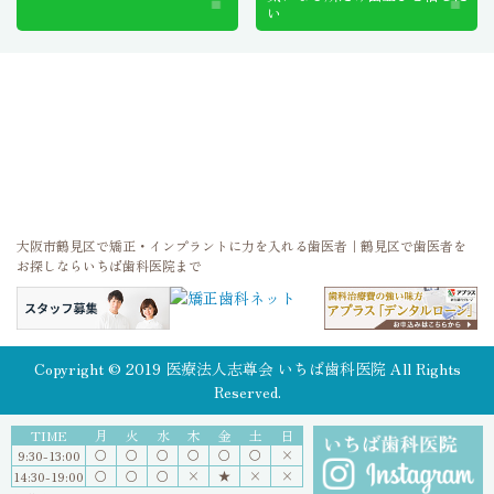
い
大阪市鶴見区で矯正・インプラントに力を入れる歯医者｜鶴見区で歯医者を
お探しならいちば歯科医院まで
Copyright © 2019 医療法人志尊会 いちば歯科医院 All Rights
Reserved.
TIME
月
火
水
木
金
土
日
○
○
○
〇
○
〇
×
9:30-13:00
○
○
○
×
★
×
×
14:30-19:00