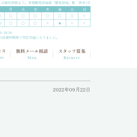
ちば歯科医院まで。
長堀鶴見緑地線「鶴見緑地」駅 徒歩1分
月
火
水
木
金
土
日
○
○
○
〇
○
〇
×
0
○
○
○
×
★
×
×
0
-18:30
の診療時間帯で対応可能になりました。
2022年09月22日