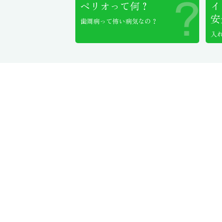
ペリオって何？
イ
安
歯周病って怖い病気なの？
入