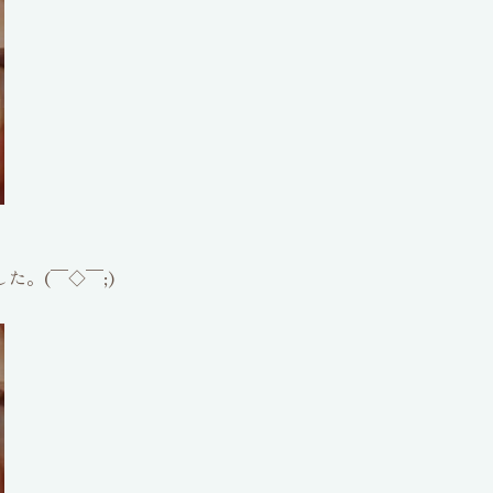
た。(￣◇￣;)