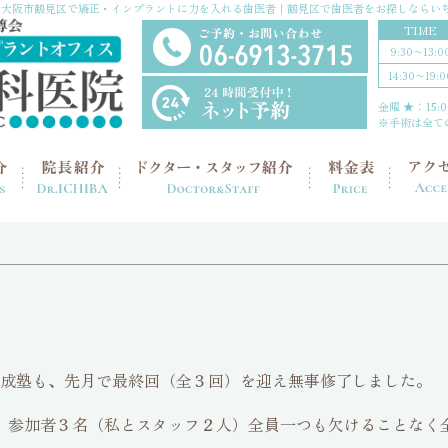
大阪市鶴見区で矯正・インプラントに力を入れる歯医者｜鶴見区で歯医者をお探しならい
TIME
9:30〜13:0
14:30〜19:0
金曜 ★：15:00
※手術は全て
育成塾も、先月で最終回（全３回）を迎え無事修了しました。
、参加者３名（私とスタッフ２人）全員一つも欠けることなく