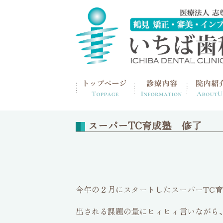
home
>
ブログ
スーパーTC育成塾 修了
今年の２月にスタートしたスーパーTC
出される課題の量にヒィヒィ言いながら