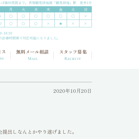
ちば歯科医院まで。
長堀鶴見緑地線「鶴見緑地」駅 徒歩1分
月
火
水
木
金
土
日
○
○
○
〇
○
〇
×
0
○
○
○
×
★
×
×
0
-18:30
の診療時間帯で対応可能になりました。
2020年10月20日
全提出しなんとかやり遂げました。