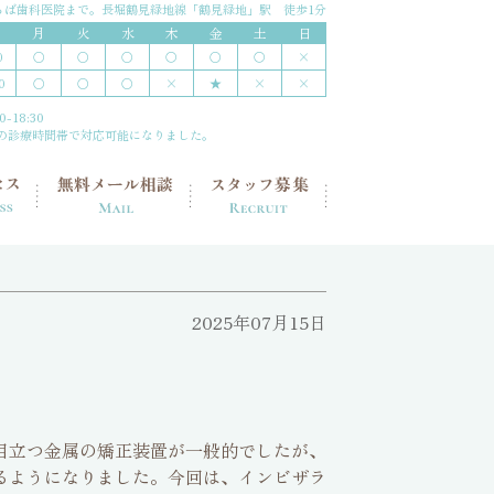
ちば歯科医院まで。
長堀鶴見緑地線「鶴見緑地」駅 徒歩1分
月
火
水
木
金
土
日
○
○
○
〇
○
〇
×
0
○
○
○
×
★
×
×
0
-18:30
の診療時間帯で対応可能になりました。
2025年07月15日
目立つ金属の矯正装置が一般的でしたが、
るようになりました。今回は、インビザラ