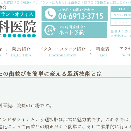
大阪市鶴見区で矯正・インプラントに力を入れる歯医者｜鶴見区で歯医者をお探しならい
TIME
9:30〜13:0
14:30〜19:0
金曜 ★：15:00
※手術は全て
たの歯並びを簡単に変える最新技術とは
科医院、院長の市場です。
インビザラインという選択肢は非常に魅力的です。これまでは
進化によって歯並びの矯正がより簡単に、そして効果的に行え