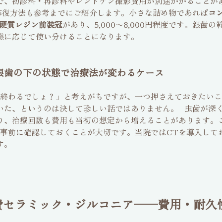
で、初診料・再診料やレントゲン撮影費用が別途かかることが
修復方法も参考までにご紹介します。小さな詰め物であれば
コ
硬質レジン前装冠
があり、5,000〜8,000円程度です。銀歯
態に応じて使い分けることになります。
銀歯の下の状態で治療法が変わるケース
終わるでしょ？」と考えがちですが、一つ押さえておきたいこ
いた、というのは決して珍しい話ではありません。 虫歯が深
り、治療回数も費用も当初の想定から増えることがあります。
を事前に確認しておくことが大切です。当院ではCTを導入して
す。
s 自費セラミック・ジルコニア──費用・耐