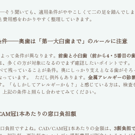
─そう聞いても、適用条件がややこしくて二の足を踏んでしま
ルと費用感をわかりやすく整理していきます。
用条件──奥歯は「第一大臼歯まで」のルールに注意
によって条件が異なります。
前歯と小臼歯（前から4・5番目の
は、多くの方が対象になるのでまず確認したいポイントです
すべて残っていることが条件。奥にしっかり支えとなる歯がそろ
なっています。 ただし例外もあります。
金属アレルギーの診
す。「もしかしてアレルギーかも？」と感じている方は、検査
、上記の条件と照らし合わせてみてください。
CAM冠1本あたりの窓口負担額
負担ですよね。CAD/CAM冠1本あたりの金額は、
3割負担で