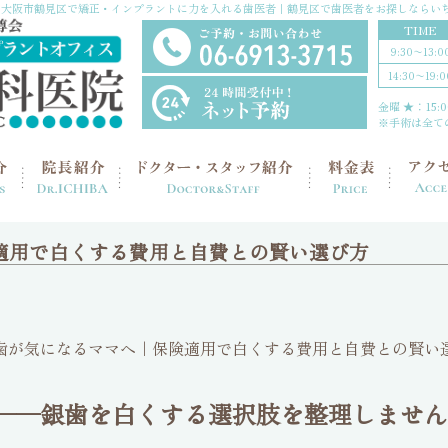
大阪市鶴見区で矯正・インプラントに力を入れる歯医者｜鶴見区で歯医者をお探しならい
TIME
9:30〜13:0
14:30〜19:0
金曜 ★：15:00
※手術は全て
適用で白くする費用と自費との賢い選び方
──銀歯を白くする選択肢を整理しません