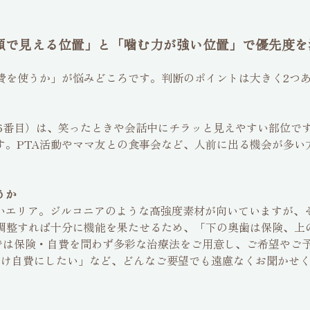
顔で見える位置」と「噛む力が強い位置」で優先度を
費を使うか」が悩みどころです。判断のポイントは大きく2つ
（6番目）は、笑ったときや会話中にチラッと見えやすい部位で
す。PTA活動やママ友との食事会など、人前に出る機会が多い
うか
いエリア。ジルコニアのような高強度素材が向いていますが、
り調整すれば十分に機能を果たせるため、「下の奥歯は保険、
では保険・自費を問わず多彩な治療法をご用意し、ご希望やご
だけ自費にしたい」など、どんなご要望でも遠慮なくお聞かせ