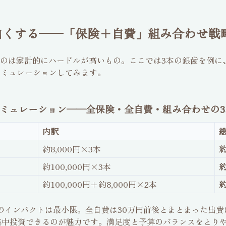
白くする──「保険＋自費」組み合わせ戦
のは家計的にハードルが高いもの。ここでは3本の銀歯を例に
シミュレーションしてみます。
シミュレーション──全保険・全自費・組み合わせの3
内訳
約8,000円×3本
約
約100,000円×3本
約
約100,000円＋約8,000円×2本
約
のインパクトは最小限。全自費は30万円前後とまとまった出費
に集中投資できるのが魅力です。満足度と予算のバランスをとり