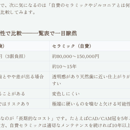
で、次に気になるのは「自費のセラミックやジルコニアとは何
て比較してみます。
美性で比較──一覧表で一目瞭然
険）
セラミック（自費）
00円（3割負担）
約80,000〜150,000円
約10〜15年
歯とやや差が出る場合
透明感があり天然歯に近い仕上がり
すい
ることがある
変色しにくい
ではリスクあり
極端に硬いものを噛むと欠ける可能
のが「長期的なコスト」です。たとえばCAD/CAM冠を5年
一方、自費セラミックは適切なメンテナンスを続ければ10年以