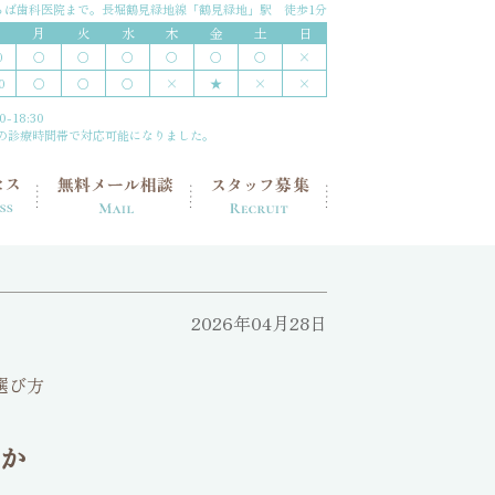
ちば歯科医院まで。
長堀鶴見緑地線「鶴見緑地」駅 徒歩1分
月
火
水
木
金
土
日
○
○
○
〇
○
〇
×
0
○
○
○
×
★
×
×
0
-18:30
の診療時間帯で対応可能になりました。
2026年04月28日
か