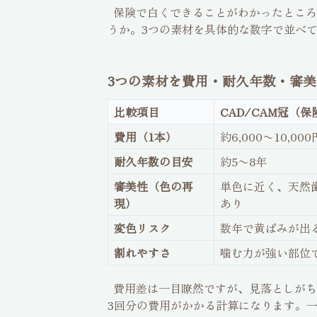
保険で白くできることがわかったところ
うか。3つの素材を具体的な数字で並べ
3つの素材を費用・耐久年数・審
比較項目
CAD/CAM冠（保
費用（1本）
約6,000〜10,0
耐久年数の目安
約5〜8年
審美性（色の再
単色に近く、天然
現）
あり
変色リスク
数年で黄ばみが出
割れやすさ
噛む力が強い部位
費用差は一目瞭然ですが、見落としがちな
3回分の費用がかかる計算になります。