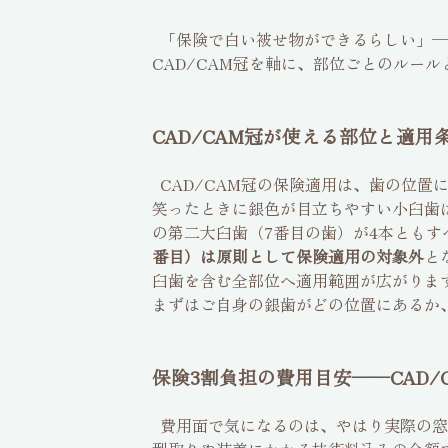
「保険で白い被せ物ができるらしい」─
CAD/CAM冠を軸に、部位ごとのルー
CAD/CAM冠が使える部位と適
CAD/CAM冠の保険適用は、歯の位置
笑ったときに銀色が目立ちやすい小臼歯
の第二大臼歯（7番目の歯）が4本とも
番目）は原則として保険適用の対象外
と
臼歯を含む全部位へ適用範囲が広がりま
まずはご自身の銀歯がどの位置にあるか
保険3割負担の費用目安──CAD/
費用面で気になるのは、やはり実際の窓口