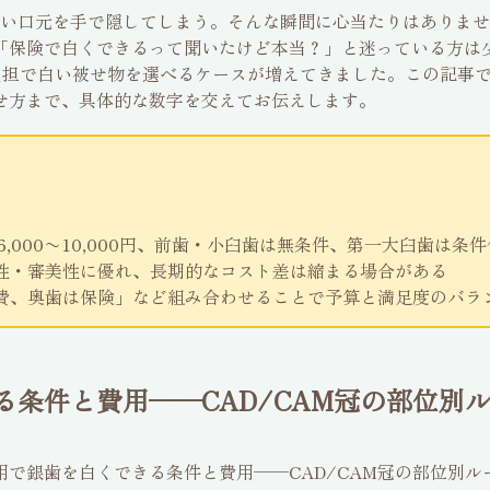
い口元を手で隠してしまう。そんな瞬間に心当たりはありませ
「保険で白くできるって聞いたけど本当？」と迷っている方は
割負担で白い被せ物を選べるケースが増えてきました。この記事
せ方まで、具体的な数字を交えてお伝えします。
本6,000〜10,000円、前歯・小臼歯は無条件、第一大臼歯は条
性・審美性に優れ、長期的なコスト差は縮まる場合がある
費、奥歯は保険」など組み合わせることで予算と満足度のバラ
条件と費用──CAD/CAM冠の部位別